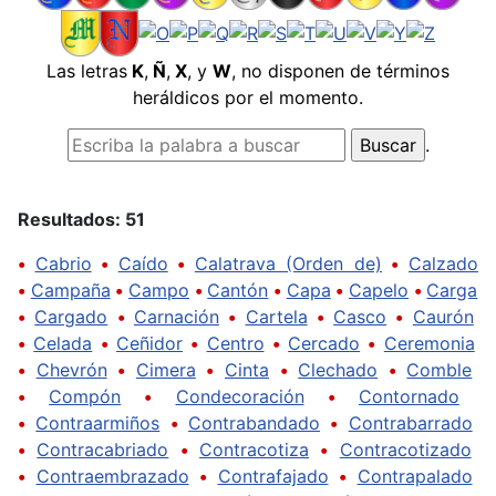
Las letras
K
,
Ñ
,
X
, y
W
, no disponen de términos
heráldicos por el momento.
.
Resultados: 51
•
Cabrio
•
Caído
•
Calatrava (Orden de)
•
Calzado
•
Campaña
•
Campo
•
Cantón
•
Capa
•
Capelo
•
Carga
•
Cargado
•
Carnación
•
Cartela
•
Casco
•
Caurón
•
Celada
•
Ceñidor
•
Centro
•
Cercado
•
Ceremonia
•
Chevrón
•
Cimera
•
Cinta
•
Clechado
•
Comble
•
Compón
•
Condecoración
•
Contornado
•
Contraarmiños
•
Contrabandado
•
Contrabarrado
•
Contracabriado
•
Contracotiza
•
Contracotizado
•
Contraembrazado
•
Contrafajado
•
Contrapalado