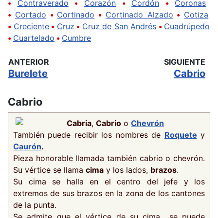
•
Contraverado
•
Corazón
•
Cordón
•
Coronas
•
Cortado
•
Cortinado
•
Cortinado Alzado
•
Cotiza
•
Creciente
•
Cruz
•
Cruz de San Andrés
•
Cuadrúpedo
•
Cuartelado
•
Cumbre
ANTERIOR
SIGUIENTE
Burelete
Cabrio
Cabrio
Cabria
,
Cabrio
o
Chevrón
También puede recibir los nombres de
Roquete
y
Caurón
.
Pieza honorable llamada también cabrio o chevrón.
Su vértice se llama
cima
y los lados,
brazos
.
Su cima se halla en el centro del jefe y los
extremos de sus brazos en la zona de los cantones
de la punta.
Se admite que el vértice de su cima se puede