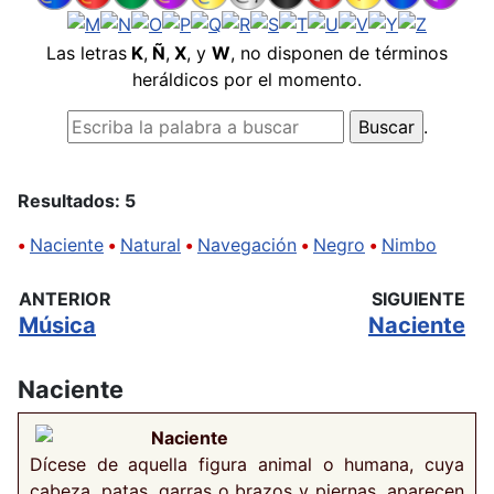
Las letras
K
,
Ñ
,
X
, y
W
, no disponen de términos
heráldicos por el momento.
.
Resultados: 5
•
Naciente
•
Natural
•
Navegación
•
Negro
•
Nimbo
ANTERIOR
SIGUIENTE
Música
Naciente
Naciente
Naciente
Dícese de aquella figura animal o humana, cuya
cabeza, patas, garras o brazos y piernas, aparecen