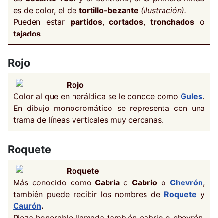
es de color, el de
tortillo-bezante
(Ilustración).
Pueden estar
partidos
,
cortados
,
tronchados
o
tajados
.
Rojo
Rojo
Color al que en heráldica se le conoce como
Gules
.
En dibujo monocromático se representa con una
trama de líneas verticales muy cercanas.
Roquete
Roquete
Más conocido como
Cabria
o
Cabrio
o
Chevrón
,
también puede recibir los nombres de
Roquete
y
Caurón
.
Pieza honorable llamada también cabrio o chevrón.