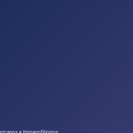
icanos e hispanofilipinos.