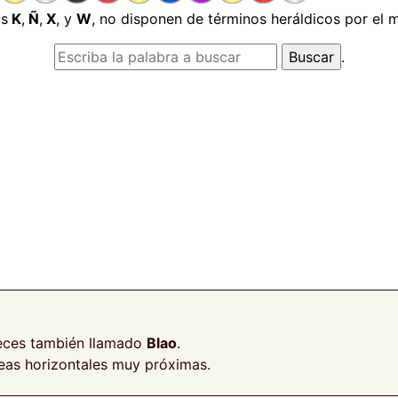
as
K
,
Ñ
,
X
, y
W
, no disponen de términos heráldicos por el
.
veces también llamado
Blao
.
neas horizontales muy próximas.