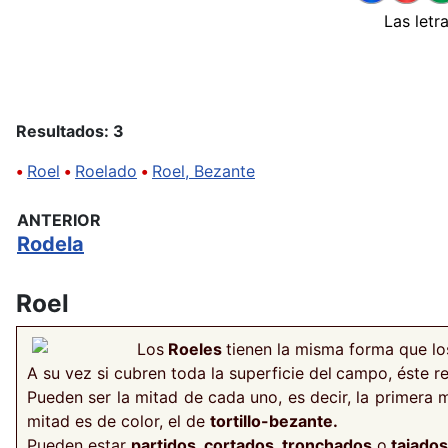
Las letr
Resultados: 3
•
Roel
•
Roelado
•
Roel, Bezante
ANTERIOR
Rodela
Roel
Los
Roeles
tienen la misma forma que l
A su vez si cubren toda la superficie del
campo, éste r
Pueden ser la mitad de cada uno, es decir, la primera
mitad es de color, el de
tortillo-bezante.
Pueden estar
partidos
,
cortados
,
tronchados
o
tajados