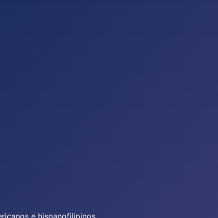
icanos e hispanofilipinos.