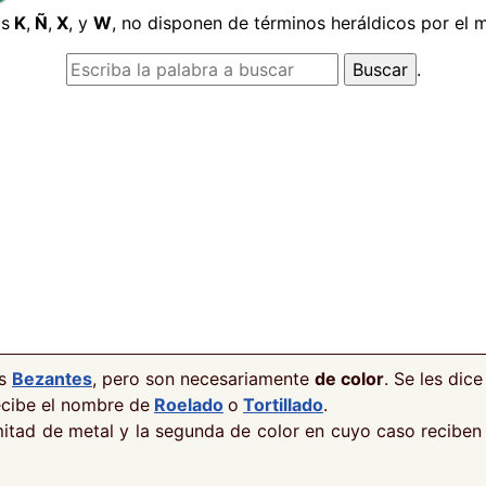
as
K
,
Ñ
,
X
, y
W
, no disponen de términos heráldicos por el
.
os
Bezantes
, pero son necesariamente
de color
. Se les dic
ecibe el nombre de
Roelado
o
Tortillado
.
 mitad de metal y la segunda de color en cuyo caso recibe
.